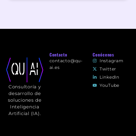
Contacto
Conócenos
contacto@qu-
Instagram
ai.es
Twitter
+ 34 91 993 27 63
LinkedIn
Paseo Castellana,
YouTube
Consultoría y
180 - Plt 3, Pta Iz,
Madrid, 28046,
desarrollo de
Madrid
soluciones de
Inteligencia
Artificial (IA).