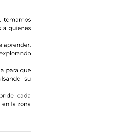
o, tomamos
s a quienes
e aprender.
explorando
da para que
ulsando su
onde cada
r en la zona