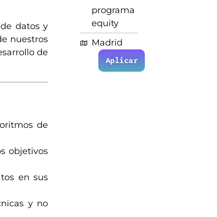
programa
equity
 de datos y
de nuestros
Madrid
esarrollo de
Aplicar
goritmos de
s objetivos
atos en sus
cnicas y no