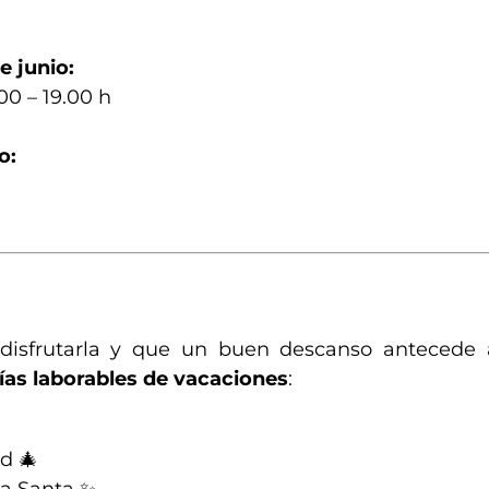
e junio:
.00 – 19.00 h
o:
 disfrutarla y que un buen descanso antecede
ías laborables de vacaciones
:
d 🎄