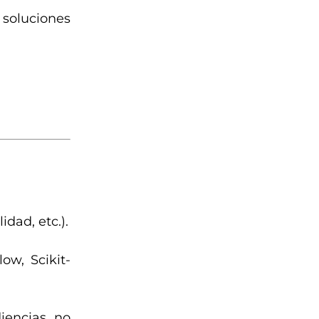
soluciones
idad, etc.).
ow, Scikit-
iencias no