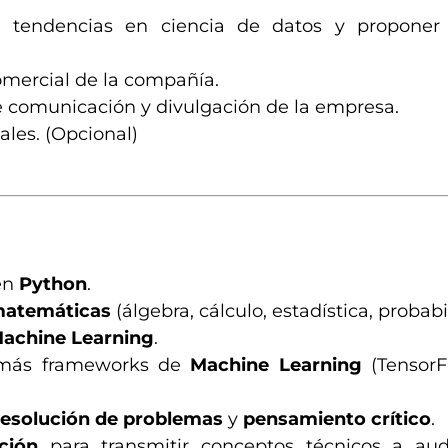
 tendencias en ciencia de datos y proponer 
comercial de la compañía.
de comunicación y divulgación de la empresa.
ales. (Opcional)
en
Python
.
atemáticas
(álgebra, cálculo, estadística, probabil
achine Learning
.
 más frameworks de
Machine Learning
(TensorFl
resolución de problemas
y
pensamiento crítico
.
ción
para transmitir conceptos técnicos a aud