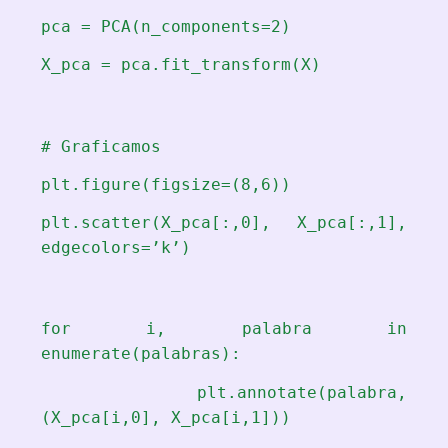
pca = PCA(n_components=2)
X_pca = pca.fit_transform(X)
# Graficamos
plt.figure(figsize=(8,6))
plt.scatter(X_pca[:,0], X_pca[:,1],
edgecolors=’k’)
for i, palabra in
enumerate(palabras):
plt.annotate(palabra,
(X_pca[i,0], X_pca[i,1]))