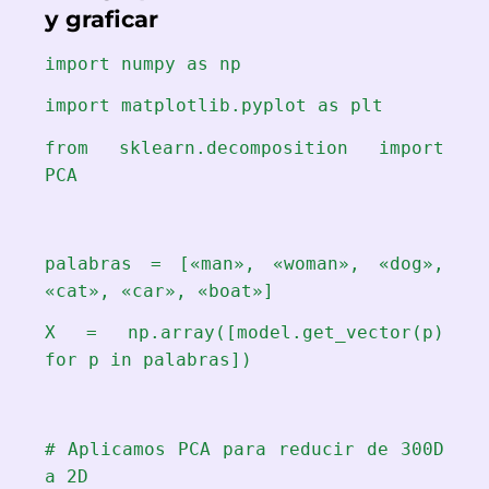
y graficar
import numpy as np
import matplotlib.pyplot as plt
from sklearn.decomposition import
PCA
palabras = [«man», «woman», «dog»,
«cat», «car», «boat»]
X = np.array([model.get_vector(p)
for p in palabras])
# Aplicamos PCA para reducir de 300D
a 2D