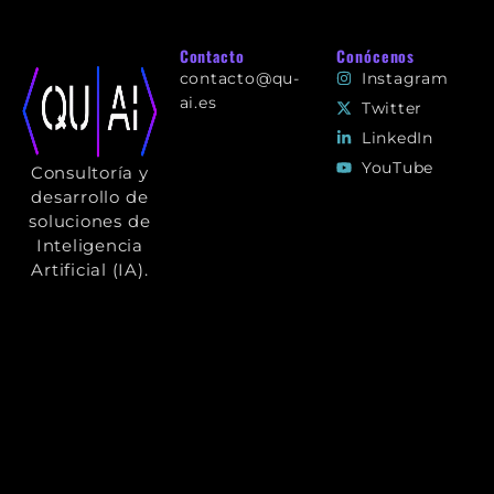
Contacto
Conócenos
contacto@qu-
Instagram
ai.es
Twitter
+ 34 91 993 27 63
LinkedIn
Paseo Castellana,
YouTube
Consultoría y
180 - Plt 3, Pta Iz,
Madrid, 28046,
desarrollo de
Madrid
soluciones de
Inteligencia
Artificial (IA).