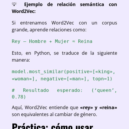
💡
Ejemplo de relación semántica con
Word2Vec:
Si entrenamos Word2Vec con un corpus
grande, aprende relaciones como:
Rey – Hombre + Mujer ≈ Reina
Esto, en Python, se traduce de la siguiente
manera:
model.most_similar(positive=[«king»,
«woman»], negative=[«man»], topn=1)
# Resultado esperado: (‘queen’,
0.78)
Aquí, Word2Vec entiende que
«rey» y «reina»
son equivalentes al cambiar de género.
Práctica: cómo usar