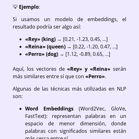
💡
Ejemplo
:
Si usamos un modelo de embeddings, el
resultado podría ser algo así:
«Rey» (king)
→
[0.21, -1.23, 0.45, …]
«Reina» (queen)
→
[0.22, -1.20, 0.47, …]
«Perro» (dog)
→
[1.12, -0.89, 0.65, …]
Aquí, los vectores de
«Rey» y «Reina»
serán
más similares entre sí que con
«Perro»
.
Algunas de las técnicas más utilizadas en NLP
son:
Word Embeddings
(Word2Vec, GloVe,
FastText): representan palabras en un
espacio de menor dimensión, donde
palabras con significados similares están
más cerca entre sí.