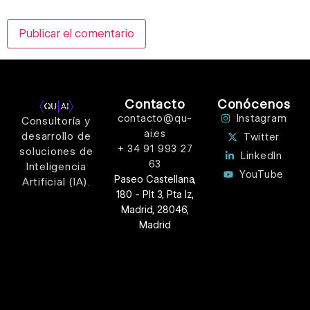
navegador para la próxima vez que comente.
Contacto
Conócenos
contacto@qu-
Instagram
Consultoría y
ai.es
desarrollo de
Twitter
+ 34 91 993 27
soluciones de
LinkedIn
63
Inteligencia
YouTube
Paseo Castellana,
Artificial (IA).
180 - Plt 3, Pta Iz,
Madrid, 28046,
Madrid